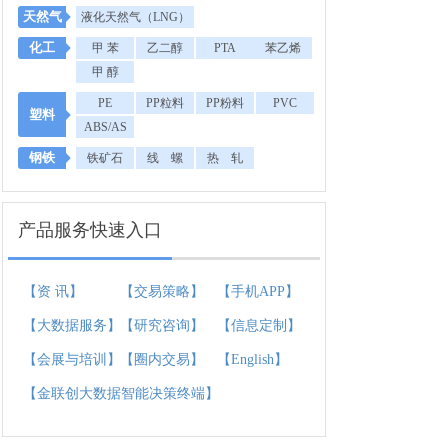
天然气
液化天然气（LNG）
化工
甲 苯
乙二醇
PTA
苯乙烯
甲 醇
PE
PP粒料
PP粉料
PVC
塑料
ABS/AS
钢铁
铁矿石
线 螺
热 轧
产品服务快速入口
【资 讯】
【交易策略】
【手机APP】
【大数据服务】
【研究咨询】
【信息定制】
【会展与培训】
【圈内交易】
【English】
【金联创大数据智能决策终端】