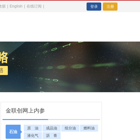
数据
|
English
|
在线订阅
|
登录
注册
金联创网上内参
原 油
成品油
组分油
燃料油
石油
液化气
沥 青