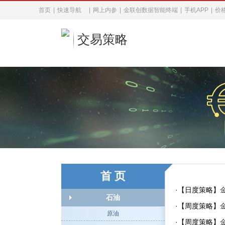
首页
|
快速导航
|
网上内参
|
金联创数据智能终端
|
手机APP
|
价
交易策略
首 页
·【日度策略】
石油
·【周度策略】
原油
·【周度策略】