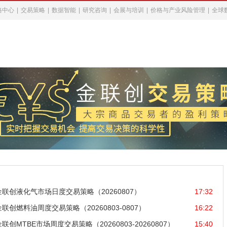
格中心
|
交易策略
|
数据智能
|
研究咨询
|
会展与培训
|
价格与产业风险管理
|
全球
金联创液化气市场日度交易策略（20260807）
17:32
金联创燃料油周度交易策略（20260803-0807）
16:22
金联创MTBE市场周度交易策略（20260803-20260807）
15:40